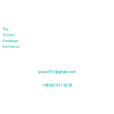
Укр
Услуги
Команда
Контакты
СВЯЗАТЬСЯ С НАМИ
Киев, ул Шолуденко 1б, офис 17
ipravo911@gmail.com
+38 067 911 20 30
2010-2021 © УКРПРАВО