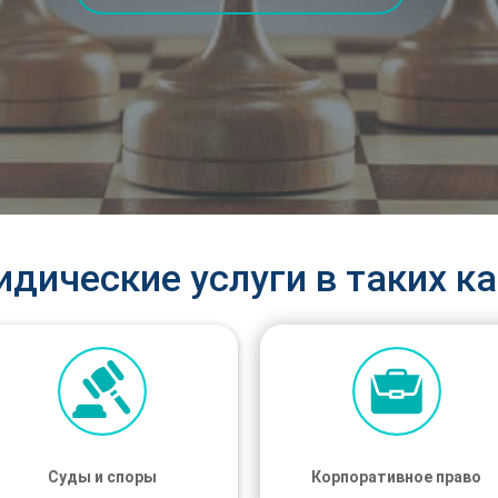
дические услуги в таких ка
Суды и споры
Суды и споры
Корпоративное право
Корпоративное право