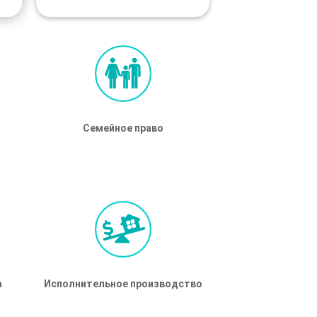
Семейное право
Семейное право
а
а
Исполнительное производство
Исполнительное производство