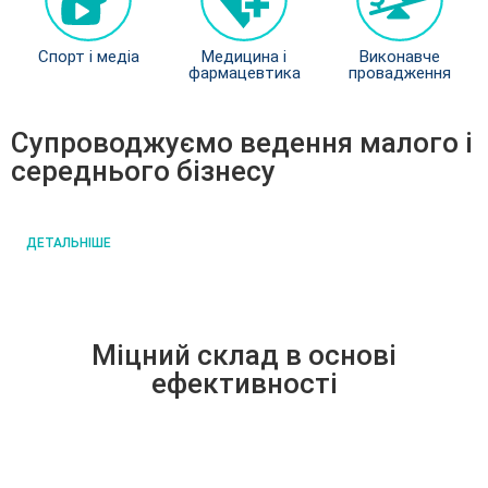
Спорт і медіа
Спорт і медіа
Медицина і
Медицина і
Виконавче
Виконавче
фармацевтика
фармацевтика
провадження
виробництво
Супроводжуємо ведення малого і
середнього бізнесу
ДЕТАЛЬНІШЕ
Міцний склад в основі
ефективності
КОМАНДА