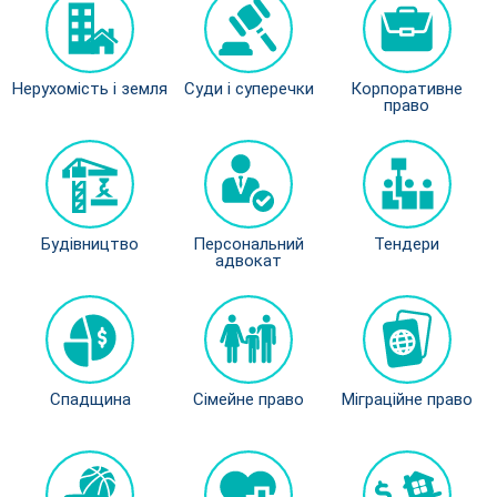
Нерухомість і земля
Нерухомість і земля
Суди і суперечки
Суди і суперечки
Корпоративне
Корпоративне
право
право
Будівництво
Будівництво
Персональний
Персональний
Тендери
Тендери
адвокат
адвокат
Спадщина
Спадщина
Сімейне право
Сімейне право
Міграційне право
Міграційне право